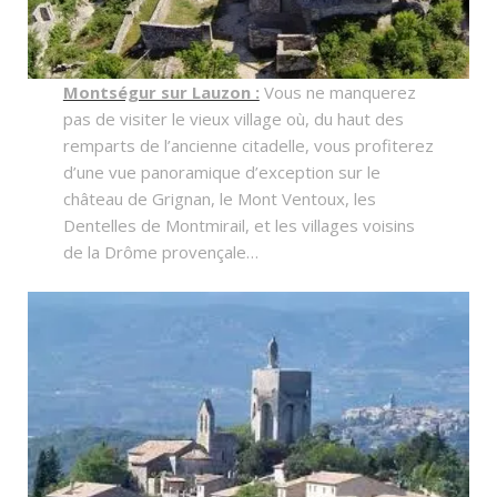
Montségur sur Lauzon :
Vous ne manquerez
pas de visiter le vieux village où, du haut des
remparts de l’ancienne citadelle, vous profiterez
d’une vue panoramique d’exception sur le
château de Grignan, le Mont Ventoux, les
Dentelles de Montmirail, et les villages voisins
de la Drôme provençale…