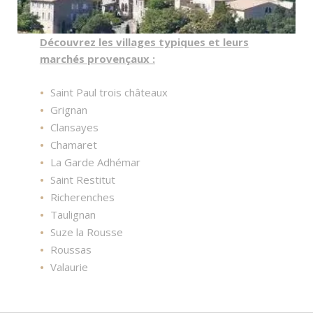
Découvrez les villages typiques et leurs
marchés provençaux :
Saint Paul trois châteaux
Grignan
Clansayes
Chamaret
La Garde Adhémar
Saint Restitut
Richerenches
Taulignan
Suze la Rousse
Roussas
Valaurie