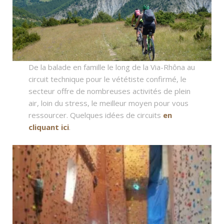
De la balade en famille le long de la Via-Rhôna au
circuit technique pour le vététiste confirmé, le
secteur offre de nombreuses activités de plein
air, loin du stress, le meilleur moyen pour vous
ressourcer. Quelques idées de circuits
en
cliquant ici
.