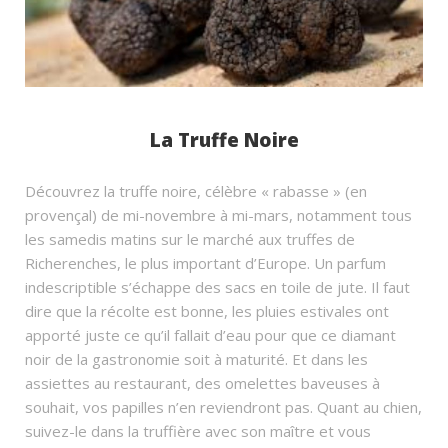
La Truffe Noire
Découvrez la truffe noire, célèbre « rabasse » (en
provençal) de mi-novembre à mi-mars, notamment tous
les samedis matins sur le marché aux truffes de
Richerenches, le plus important d’Europe. Un parfum
indescriptible s’échappe des sacs en toile de jute. Il faut
dire que la récolte est bonne, les pluies estivales ont
apporté juste ce qu’il fallait d’eau pour que ce diamant
noir de la gastronomie soit à maturité. Et dans les
assiettes au restaurant, des omelettes baveuses à
souhait, vos papilles n’en reviendront pas. Quant au chien,
suivez-le dans la truffière avec son maître et vous