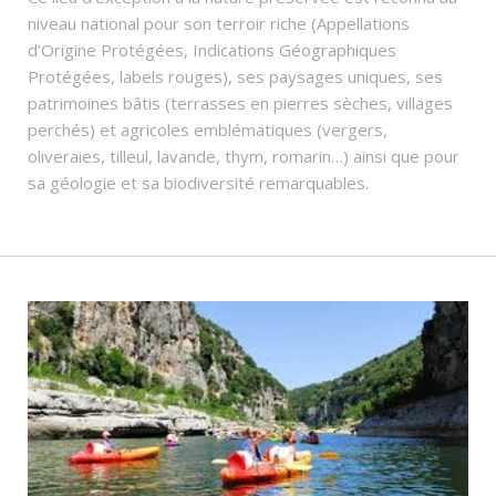
niveau national pour son terroir riche (Appellations
d’Origine Protégées, Indications Géographiques
Protégées, labels rouges), ses paysages uniques, ses
patrimoines bâtis (terrasses en pierres sèches, villages
perchés) et agricoles emblématiques (vergers,
oliveraies, tilleul, lavande, thym, romarin…) ainsi que pour
sa géologie et sa biodiversité remarquables.